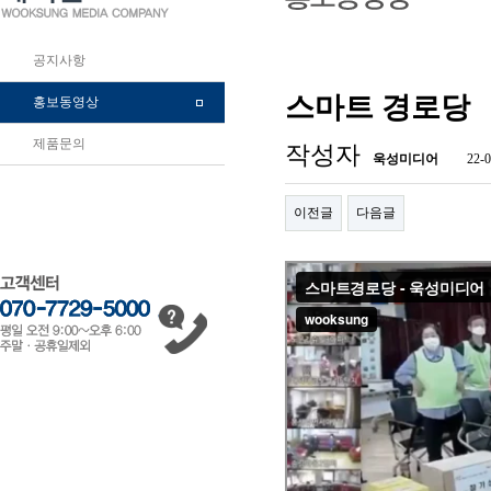
공지사항
스마트 경로당
홍보동영상
제품문의
작성자
욱성미디어
22-0
이전글
다음글