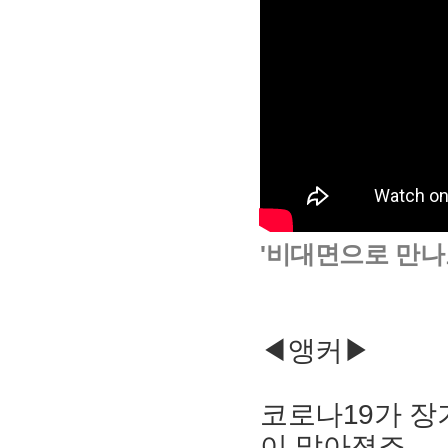
'비대면으로 만나
◀앵커▶
코로나19가 
이 많아졌죠,